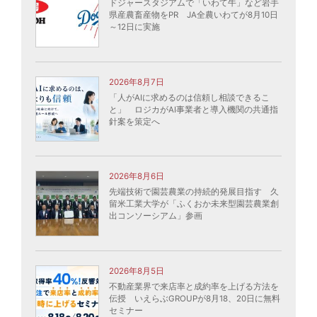
ドジャースタジアムで「いわて牛」など岩手
県産農畜産物をPR JA全農いわてが8月10日
～12日に実施
2026年8月7日
「人がAIに求めるのは信頼し相談できるこ
と」 ロジカがAI事業者と導入機関の共通指
針案を策定へ
2026年8月6日
先端技術で園芸農業の持続的発展目指す 久
留米工業大学が「ふくおか未来型園芸農業創
出コンソーシアム」参画
2026年8月5日
不動産業界で来店率と成約率を上げる方法を
伝授 いえらぶGROUPが8月18、20日に無料
セミナー