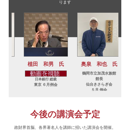
ります
植田 和男 氏
奥泉 和也 氏
小
鶴岡市立加茂水族館
館長
日本銀行 総裁
仙台きさらぎ会
東京 ６月例会
５月 例会
今後の講演会予定
政財界首脳、各界著名人を講師に招いた講演会を開催。