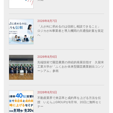
2026年8月7日
「人がAIに求めるのは信頼し相談できること」
ロジカがAI事業者と導入機関の共通指針案を策定
へ
2026年8月6日
先端技術で園芸農業の持続的発展目指す 久留米
工業大学が「ふくおか未来型園芸農業創出コンソ
ーシアム」参画
2026年8月5日
不動産業界で来店率と成約率を上げる方法を伝
授 いえらぶGROUPが8月18、20日に無料セミ
ナー