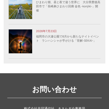
ひまわり畑、昼と夜で違う世界に 大分県豊後高
田市で「長崎鼻ひまわり回廊 金色 -konjiki-」開
催
2026年7月23日
福岡市の大濠公園で8月から新たなナイトイベン
ト ランハンシャが手がける「世解-SEKAI-」
お問い合わせ
株式会社共同通信社 きさらぎ会事務局