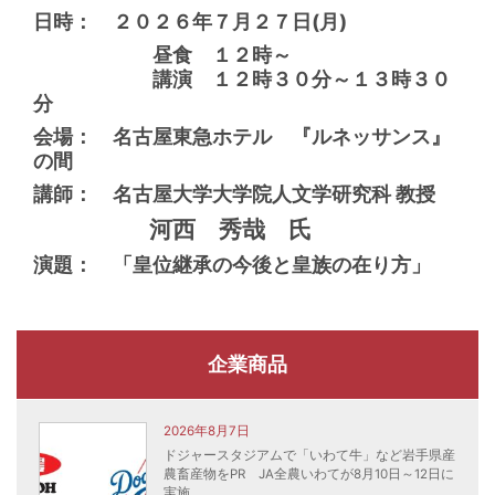
日時： ２０２６年７月２７日(月)
昼食 １２時～
講演 １２時３０分～１３時３０
分
会場： 名古屋東急ホテル 『ルネッサンス』
の間
講師： 名古屋大学大学院人文学研究科 教授
河西 秀哉 氏
演題：
「皇位継承の今後と皇族の在り方」
企業商品
2026年8月7日
ドジャースタジアムで「いわて牛」など岩手県産
農畜産物をPR JA全農いわてが8月10日～12日に
実施