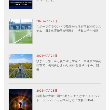
アワード」に
2026年7月27日
スポーツグラウンドで酷暑から体を守る冷却シス
テム 日本体育施設が開発し、法政大学が検証
2026年7月24日
ひまわり畑、昼と夜で違う世界に 大分県豊後高
田市で「長崎鼻ひまわり回廊 金色 -konjiki-」開
催
2026年7月23日
福岡市の大濠公園で8月から新たなナイトイベン
ト ランハンシャが手がける「世解-SEKAI-」