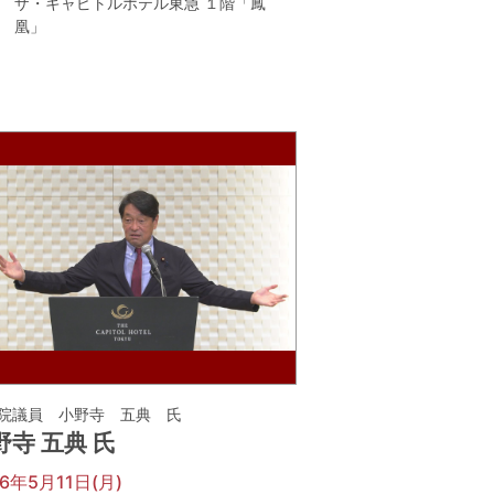
ザ・キャピトルホテル東急 １階「鳳
凰」
院議員 小野寺 五典 氏
野寺 五典 氏
26年5月11日(月)