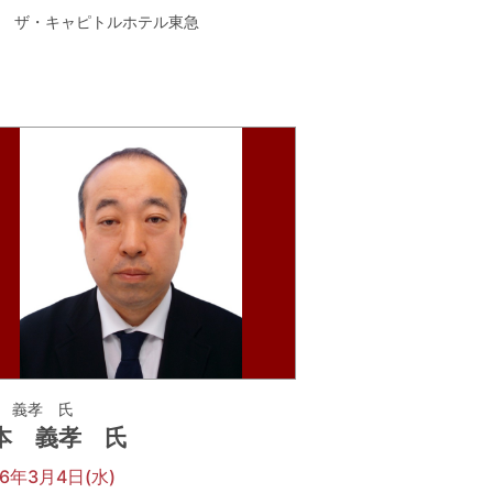
ザ・キャピトルホテル東急
 義孝 氏
本 義孝 氏
26年3月4日(水)