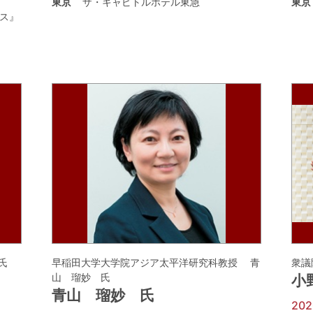
東京
ザ・キャピトルホテル東急
東京
ス』
氏
早稲田大学大学院アジア太平洋研究科教授 青
衆議
山 瑠妙 氏
小
青山 瑠妙 氏
20