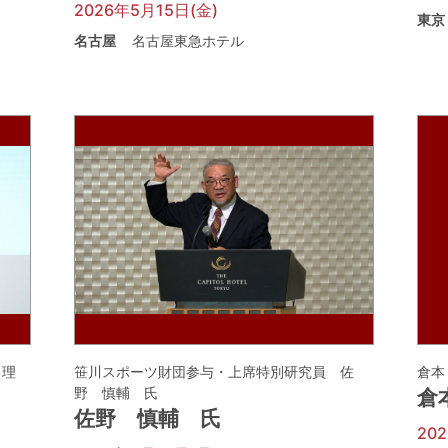
2026年5月15日(金)
東京
名古屋
名古屋東急ホテル
 理
笹川スポーツ財団参与・上席特別研究員 佐
倉本
野 慎輔 氏
倉
佐野 慎輔 氏
20