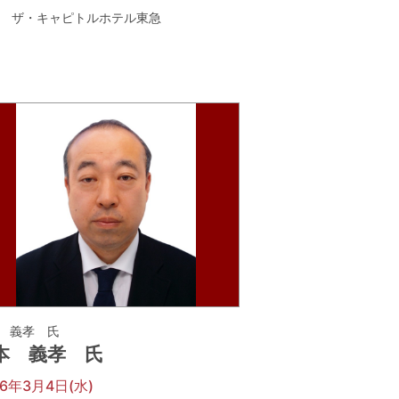
ザ・キャピトルホテル東急
 義孝 氏
本 義孝 氏
26年3月4日(水)