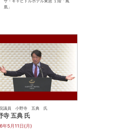
ザ・キャピトルホテル東急 １階「鳳
凰」
院議員 小野寺 五典 氏
野寺 五典 氏
26年5月11日(月)