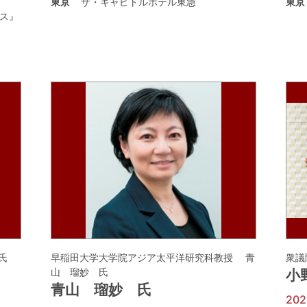
東京
ザ・キャピトルホテル東急
東京
ス』
氏
早稲田大学大学院アジア太平洋研究科教授 青
衆議
山 瑠妙 氏
小
青山 瑠妙 氏
20