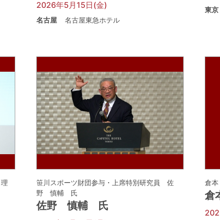
2026年5月15日(金)
東京
名古屋
名古屋東急ホテル
 理
笹川スポーツ財団参与・上席特別研究員 佐
倉本
野 慎輔 氏
倉
佐野 慎輔 氏
20