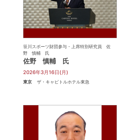
笹川スポーツ財団参与・上席特別研究員 佐
野 慎輔 氏
佐野 慎輔 氏
2026年3月16日(月)
東京
ザ・キャピトルホテル東急