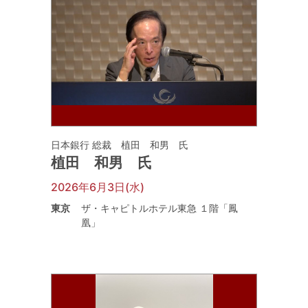
日本銀行 総裁 植田 和男 氏
植田 和男 氏
2026年6月3日(水)
東京
ザ・キャピトルホテル東急 １階「鳳
凰」