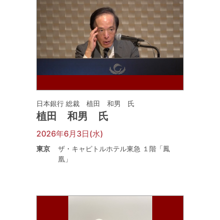
日本銀行 総裁 植田 和男 氏
植田 和男 氏
2026年6月3日(水)
東京
ザ・キャピトルホテル東急 １階「鳳
凰」