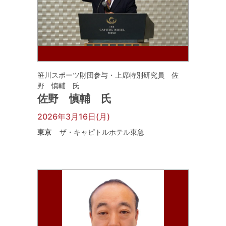
笹川スポーツ財団参与・上席特別研究員 佐
野 慎輔 氏
佐野 慎輔 氏
2026年3月16日(月)
東京
ザ・キャピトルホテル東急