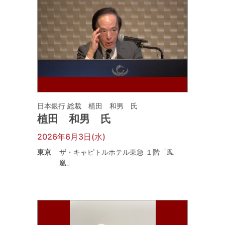
日本銀行 総裁 植田 和男 氏
植田 和男 氏
2026年6月3日(水)
東京
ザ・キャピトルホテル東急 １階「鳳
凰」