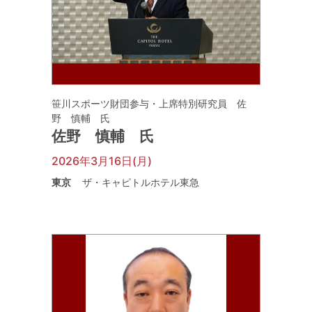
笹川スポーツ財団参与・上席特別研究員 佐
野 慎輔 氏
佐野 慎輔 氏
2026年3月16日(月)
東京
ザ・キャピトルホテル東急