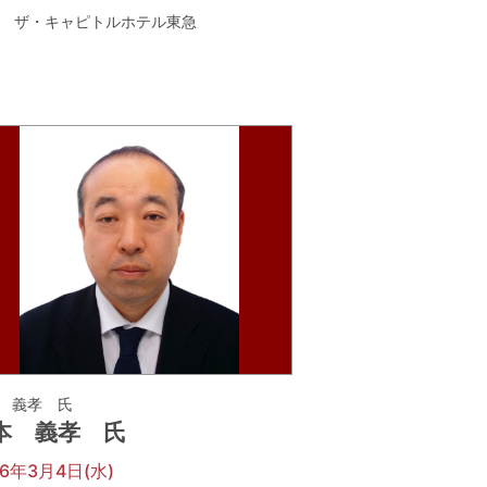
ザ・キャピトルホテル東急
 義孝 氏
本 義孝 氏
26年3月4日(水)