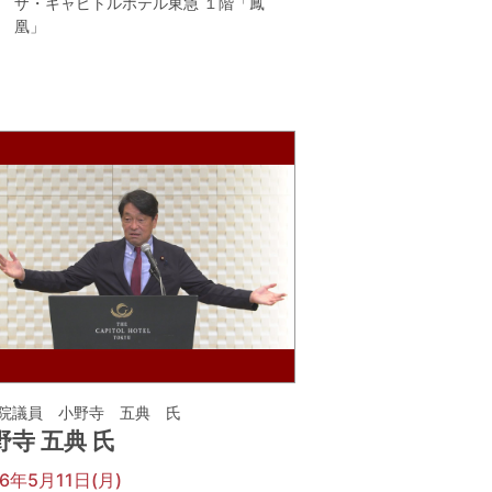
ザ・キャピトルホテル東急 １階「鳳
凰」
院議員 小野寺 五典 氏
野寺 五典 氏
26年5月11日(月)