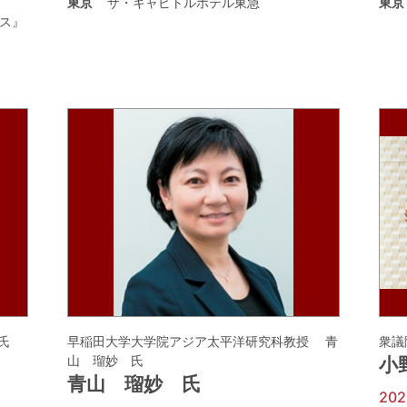
東京
ザ・キャピトルホテル東急
東京
ス』
氏
早稲田大学大学院アジア太平洋研究科教授 青
衆議
山 瑠妙 氏
小
青山 瑠妙 氏
20