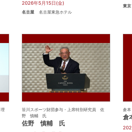
2026年5月15日(金)
東京
名古屋
名古屋東急ホテル
 理
笹川スポーツ財団参与・上席特別研究員 佐
倉本
野 慎輔 氏
倉
佐野 慎輔 氏
20