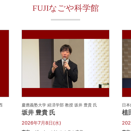
FUJIなごや科学館
河西
慶應義塾大学 経済学部 教授 坂井 豊貴 氏
日本
坂井 豊貴 氏
植
2026年7月8日(水)
20