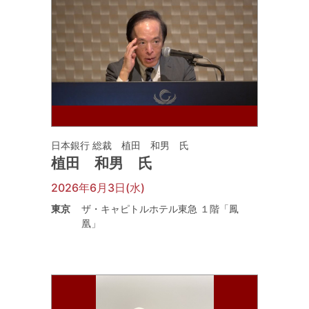
日本銀行 総裁 植田 和男 氏
植田 和男 氏
2026年6月3日(水)
東京
ザ・キャピトルホテル東急 １階「鳳
凰」