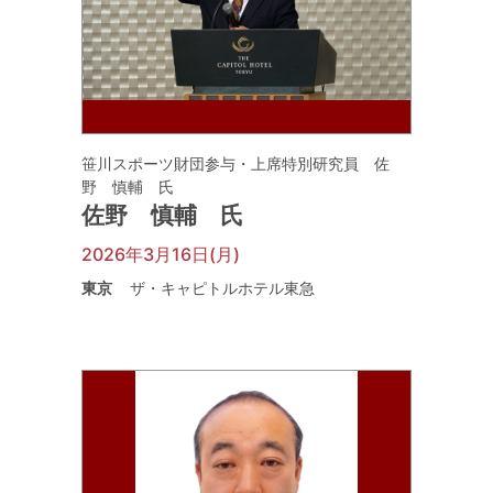
笹川スポーツ財団参与・上席特別研究員 佐
野 慎輔 氏
佐野 慎輔 氏
2026年3月16日(月)
東京
ザ・キャピトルホテル東急