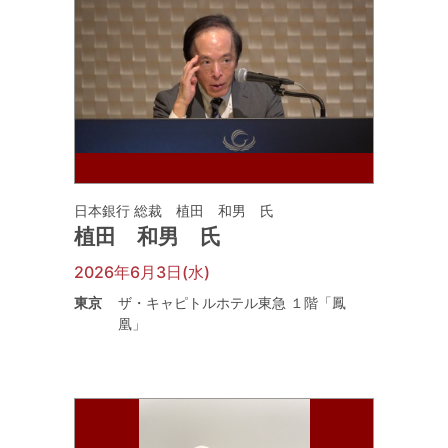
日本銀行 総裁 植田 和男 氏
植田 和男 氏
2026年6月3日(水)
東京
ザ・キャピトルホテル東急 １階「鳳
凰」