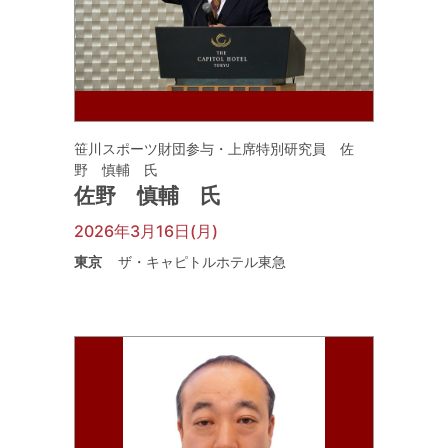
笹川スポーツ財団参与・上席特別研究員 佐
野 慎輔 氏
佐野 慎輔 氏
2026年3月16日(月)
東京
ザ・キャピトルホテル東急