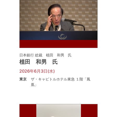
日本銀行 総裁 植田 和男 氏
植田 和男 氏
2026年6月3日(水)
東京
ザ・キャピトルホテル東急 １階「鳳
凰」