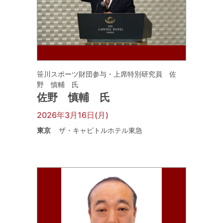
笹川スポーツ財団参与・上席特別研究員 佐
野 慎輔 氏
佐野 慎輔 氏
2026年3月16日(月)
東京
ザ・キャピトルホテル東急