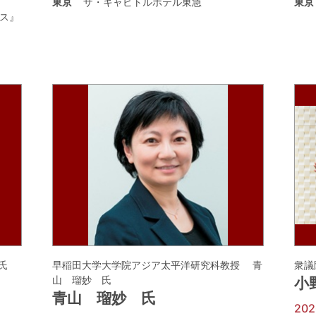
東京
ザ・キャピトルホテル東急
東京
ス』
氏
早稲田大学大学院アジア太平洋研究科教授 青
衆議
山 瑠妙 氏
小
青山 瑠妙 氏
20