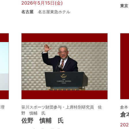
2026年5月15日(金)
東京
名古屋
名古屋東急ホテル
 理
笹川スポーツ財団参与・上席特別研究員 佐
倉本
野 慎輔 氏
倉
佐野 慎輔 氏
20