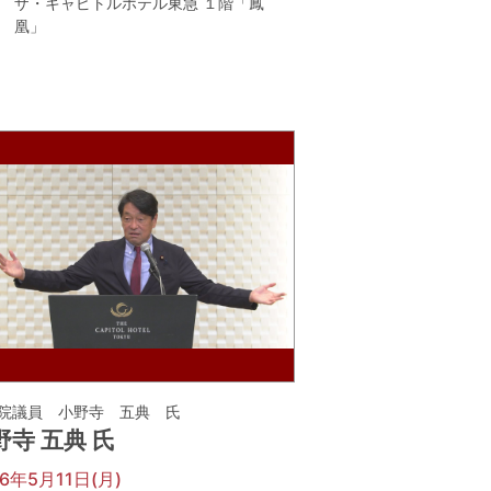
ザ・キャピトルホテル東急 １階「鳳
凰」
院議員 小野寺 五典 氏
野寺 五典 氏
26年5月11日(月)