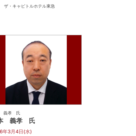
ザ・キャピトルホテル東急
 義孝 氏
本 義孝 氏
26年3月4日(水)