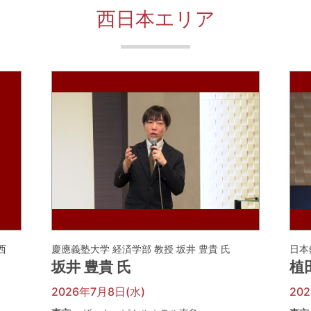
西日本エリア
河西
慶應義塾大学 経済学部 教授 坂井 豊貴 氏
日本
坂井 豊貴 氏
植
2026年7月8日(水)
20