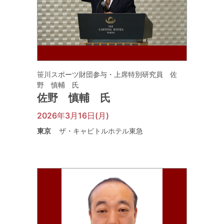
笹川スポーツ財団参与・上席特別研究員 佐
野 慎輔 氏
佐野 慎輔 氏
2026年3月16日(月)
東京
ザ・キャピトルホテル東急