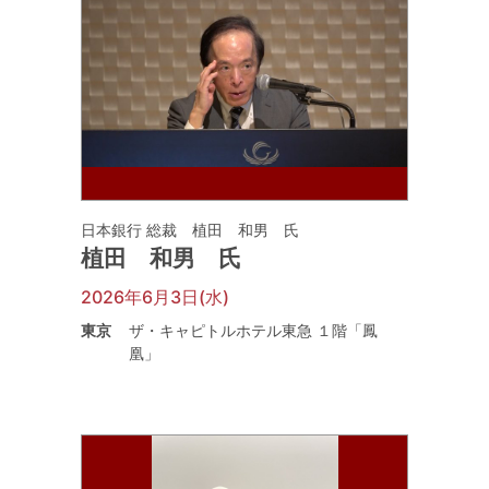
日本銀行 総裁 植田 和男 氏
植田 和男 氏
2026年6月3日(水)
東京
ザ・キャピトルホテル東急 １階「鳳
凰」