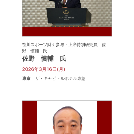
笹川スポーツ財団参与・上席特別研究員 佐
野 慎輔 氏
佐野 慎輔 氏
2026年3月16日(月)
東京
ザ・キャピトルホテル東急