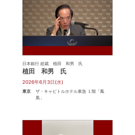
日本銀行 総裁 植田 和男 氏
植田 和男 氏
2026年6月3日(水)
東京
ザ・キャピトルホテル東急 １階「鳳
凰」