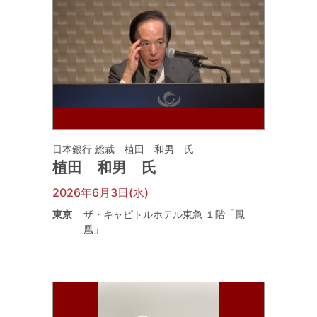
日本銀行 総裁 植田 和男 氏
植田 和男 氏
2026年6月3日(水)
東京
ザ・キャピトルホテル東急 １階「鳳
凰」