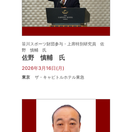
笹川スポーツ財団参与・上席特別研究員 佐
野 慎輔 氏
佐野 慎輔 氏
2026年3月16日(月)
東京
ザ・キャピトルホテル東急