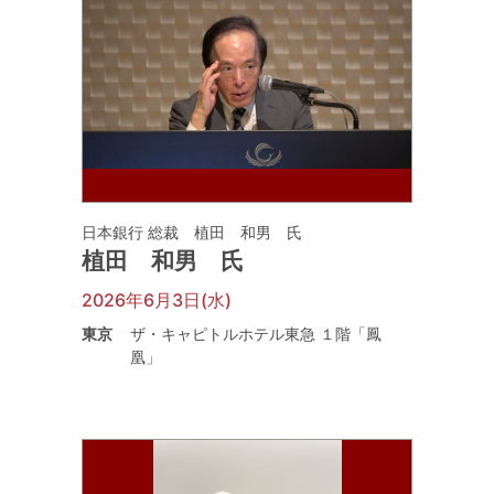
日本銀行 総裁 植田 和男 氏
植田 和男 氏
2026年6月3日(水)
東京
ザ・キャピトルホテル東急 １階「鳳
凰」