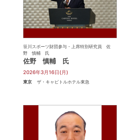
笹川スポーツ財団参与・上席特別研究員 佐
野 慎輔 氏
佐野 慎輔 氏
2026年3月16日(月)
東京
ザ・キャピトルホテル東急