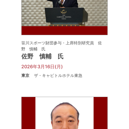
笹川スポーツ財団参与・上席特別研究員 佐
野 慎輔 氏
佐野 慎輔 氏
2026年3月16日(月)
東京
ザ・キャピトルホテル東急