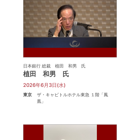
日本銀行 総裁 植田 和男 氏
植田 和男 氏
2026年6月3日(水)
東京
ザ・キャピトルホテル東急 １階「鳳
凰」