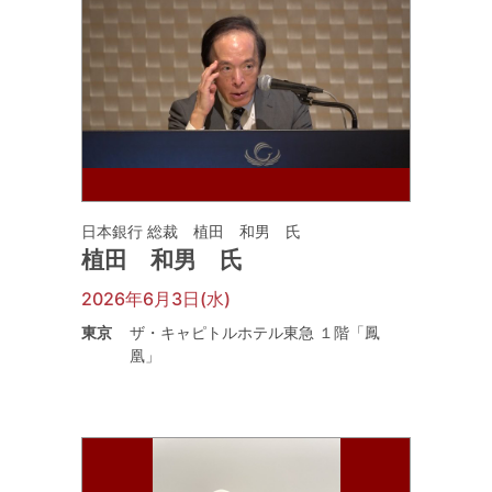
日本銀行 総裁 植田 和男 氏
植田 和男 氏
2026年6月3日(水)
東京
ザ・キャピトルホテル東急 １階「鳳
凰」