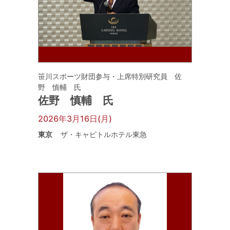
笹川スポーツ財団参与・上席特別研究員 佐
野 慎輔 氏
佐野 慎輔 氏
2026年3月16日(月)
東京
ザ・キャピトルホテル東急