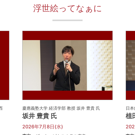
浮世絵ってなぁに
河西
慶應義塾大学 経済学部 教授 坂井 豊貴 氏
日本
坂井 豊貴 氏
植
2026年7月8日(水)
20