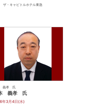
ザ・キャピトルホテル東急
 義孝 氏
本 義孝 氏
26年3月4日(水)