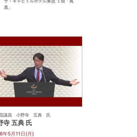
ザ・キャピトルホテル東急 １階「鳳
凰」
院議員 小野寺 五典 氏
野寺 五典 氏
26年5月11日(月)