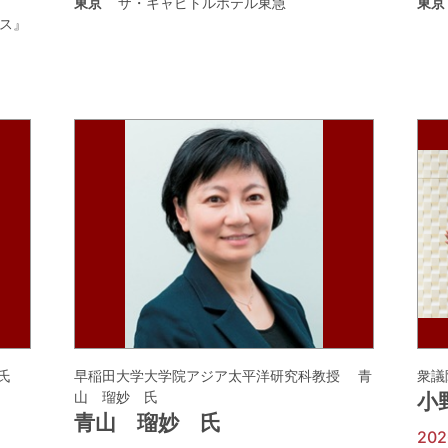
東京
ザ・キャピトルホテル東急
東京
ス』
氏
早稲田大学大学院アジア太平洋研究科教授 青
衆議
山 瑠妙 氏
小
青山 瑠妙 氏
20