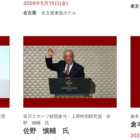
2026年5月15日(金)
東京
名古屋
名古屋東急ホテル
 理
笹川スポーツ財団参与・上席特別研究員 佐
倉本
野 慎輔 氏
倉
佐野 慎輔 氏
20