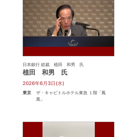
日本銀行 総裁 植田 和男 氏
植田 和男 氏
2026年6月3日(水)
東京
ザ・キャピトルホテル東急 １階「鳳
凰」