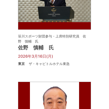
笹川スポーツ財団参与・上席特別研究員 佐
野 慎輔 氏
佐野 慎輔 氏
2026年3月16日(月)
東京
ザ・キャピトルホテル東急