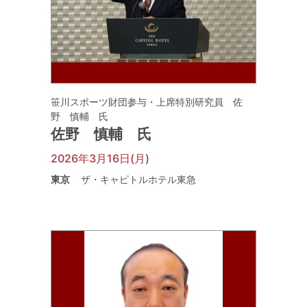
笹川スポーツ財団参与・上席特別研究員 佐
野 慎輔 氏
佐野 慎輔 氏
2026年3月16日(月)
東京
ザ・キャピトルホテル東急