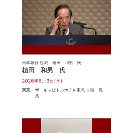
日本銀行 総裁 植田 和男 氏
植田 和男 氏
2026年6月3日(水)
東京
ザ・キャピトルホテル東急 １階「鳳
凰」