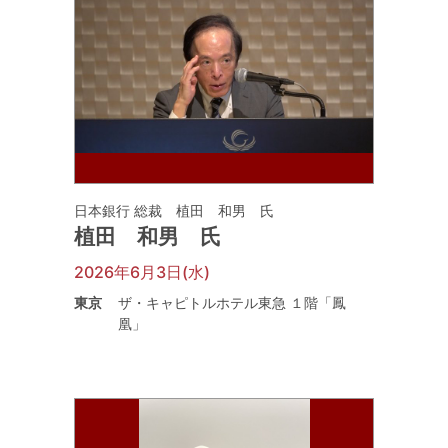
日本銀行 総裁 植田 和男 氏
植田 和男 氏
2026年6月3日(水)
東京
ザ・キャピトルホテル東急 １階「鳳
凰」