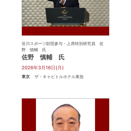
笹川スポーツ財団参与・上席特別研究員 佐
野 慎輔 氏
佐野 慎輔 氏
2026年3月16日(月)
東京
ザ・キャピトルホテル東急