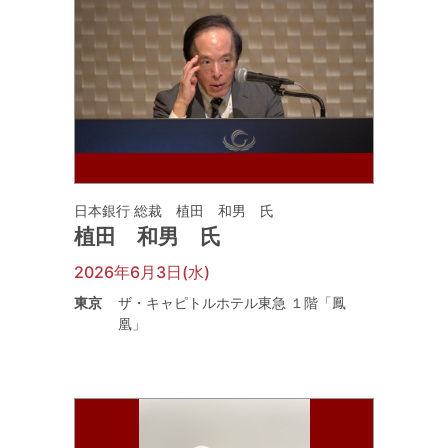
日本銀行 総裁 植田 和男 氏
植田 和男 氏
2026年6月3日(水)
東京
ザ・キャピトルホテル東急 １階「鳳
凰」