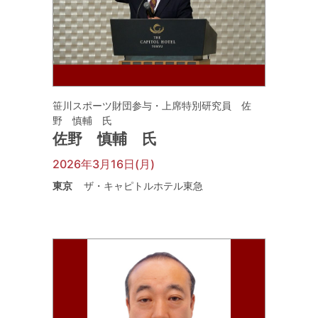
笹川スポーツ財団参与・上席特別研究員 佐
野 慎輔 氏
佐野 慎輔 氏
2026年3月16日(月)
東京
ザ・キャピトルホテル東急