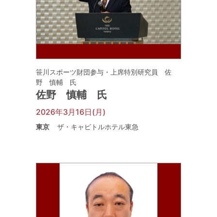
笹川スポーツ財団参与・上席特別研究員 佐
野 慎輔 氏
佐野 慎輔 氏
2026年3月16日(月)
東京
ザ・キャピトルホテル東急