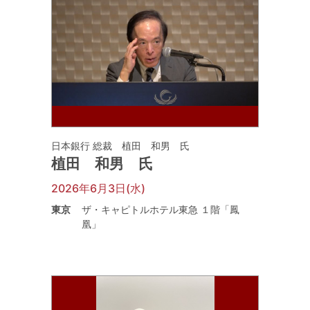
日本銀行 総裁 植田 和男 氏
植田 和男 氏
2026年6月3日(水)
東京
ザ・キャピトルホテル東急 １階「鳳
凰」