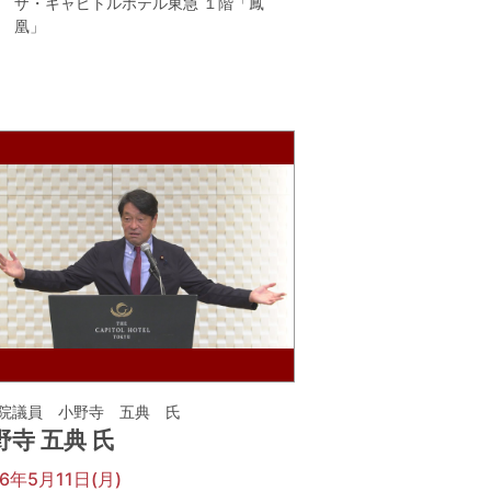
ザ・キャピトルホテル東急 １階「鳳
凰」
院議員 小野寺 五典 氏
野寺 五典 氏
26年5月11日(月)