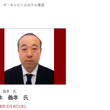
ザ・キャピトルホテル東急
 義孝 氏
本 義孝 氏
26年3月4日(水)