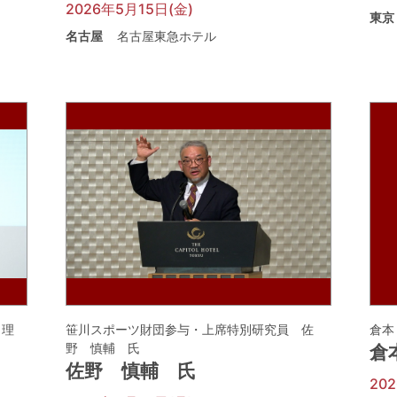
2026年5月15日(金)
東京
名古屋
名古屋東急ホテル
 理
笹川スポーツ財団参与・上席特別研究員 佐
倉本
野 慎輔 氏
倉
佐野 慎輔 氏
20