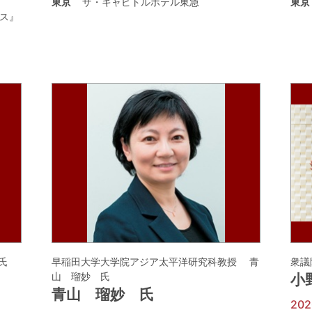
東京
ザ・キャピトルホテル東急
東京
ス』
氏
早稲田大学大学院アジア太平洋研究科教授 青
衆議
山 瑠妙 氏
小
青山 瑠妙 氏
20