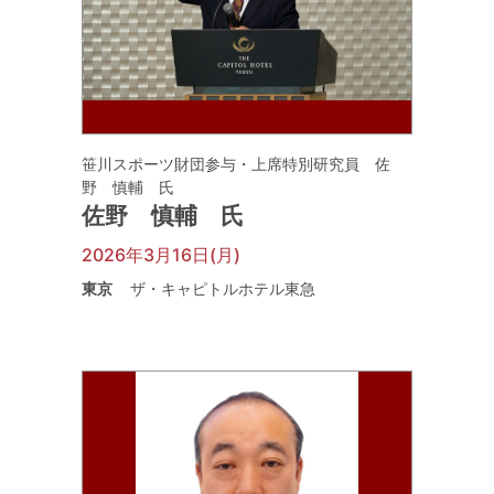
笹川スポーツ財団参与・上席特別研究員 佐
野 慎輔 氏
佐野 慎輔 氏
2026年3月16日(月)
東京
ザ・キャピトルホテル東急