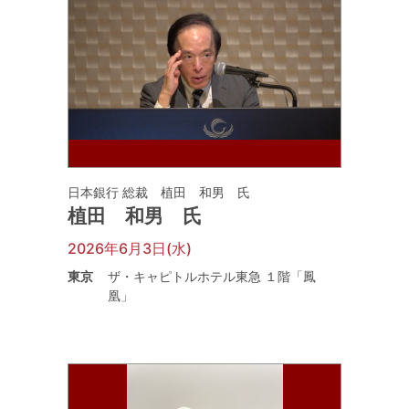
日本銀行 総裁 植田 和男 氏
植田 和男 氏
2026年6月3日(水)
東京
ザ・キャピトルホテル東急 １階「鳳
凰」