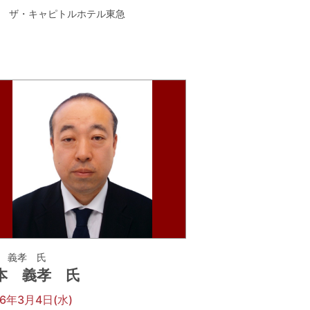
ザ・キャピトルホテル東急
 義孝 氏
本 義孝 氏
26年3月4日(水)