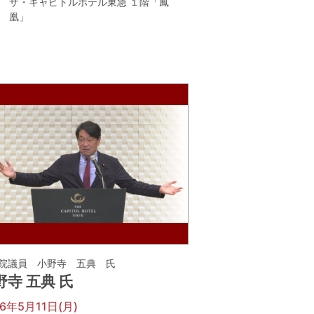
ザ・キャピトルホテル東急 １階「鳳
凰」
院議員 小野寺 五典 氏
野寺 五典 氏
26年5月11日(月)