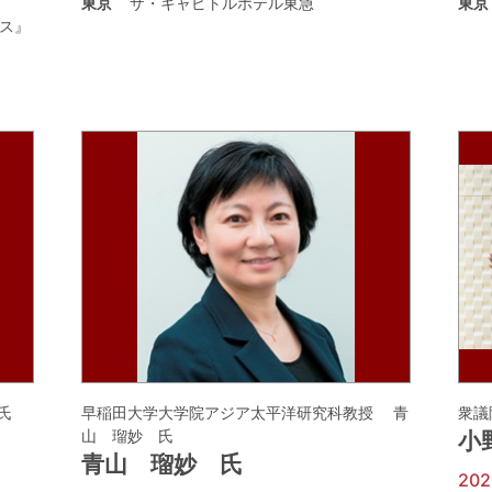
東京
ザ・キャピトルホテル東急
東京
ス』
氏
早稲田大学大学院アジア太平洋研究科教授 青
衆議
山 瑠妙 氏
小
青山 瑠妙 氏
20