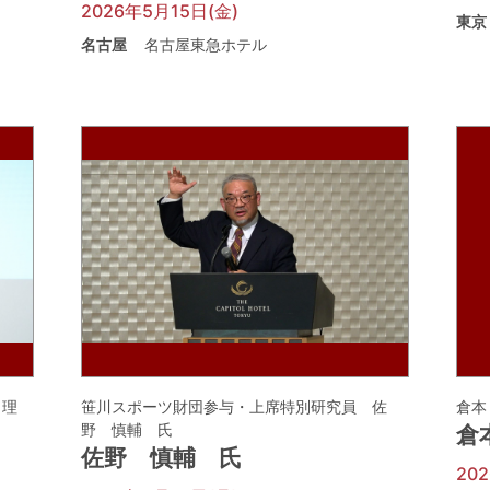
2026年5月15日(金)
東京
名古屋
名古屋東急ホテル
 理
笹川スポーツ財団参与・上席特別研究員 佐
倉本
野 慎輔 氏
倉
佐野 慎輔 氏
20