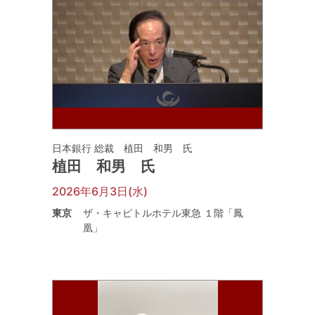
日本銀行 総裁 植田 和男 氏
植田 和男 氏
2026年6月3日(水)
東京
ザ・キャピトルホテル東急 １階「鳳
凰」