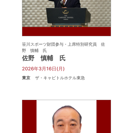
笹川スポーツ財団参与・上席特別研究員 佐
野 慎輔 氏
佐野 慎輔 氏
2026年3月16日(月)
東京
ザ・キャピトルホテル東急