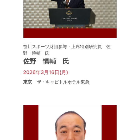
笹川スポーツ財団参与・上席特別研究員 佐
野 慎輔 氏
佐野 慎輔 氏
2026年3月16日(月)
東京
ザ・キャピトルホテル東急