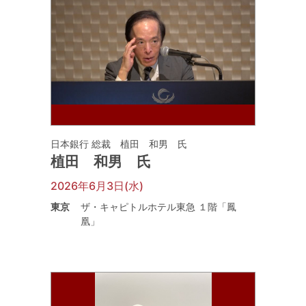
日本銀行 総裁 植田 和男 氏
植田 和男 氏
2026年6月3日(水)
東京
ザ・キャピトルホテル東急 １階「鳳
凰」