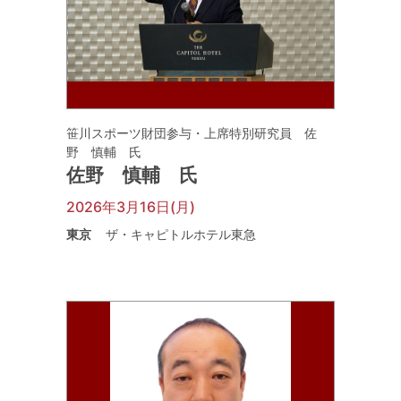
笹川スポーツ財団参与・上席特別研究員 佐
野 慎輔 氏
佐野 慎輔 氏
2026年3月16日(月)
東京
ザ・キャピトルホテル東急