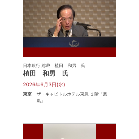
日本銀行 総裁 植田 和男 氏
植田 和男 氏
2026年6月3日(水)
東京
ザ・キャピトルホテル東急 １階「鳳
凰」