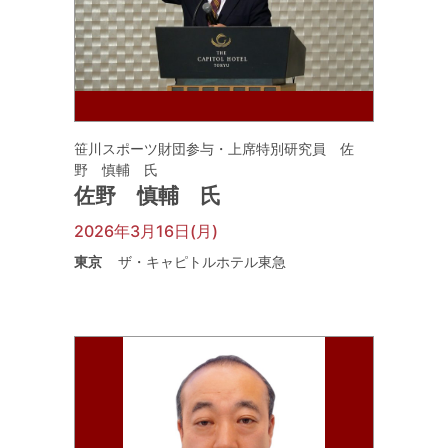
笹川スポーツ財団参与・上席特別研究員 佐
野 慎輔 氏
佐野 慎輔 氏
2026年3月16日(月)
東京
ザ・キャピトルホテル東急