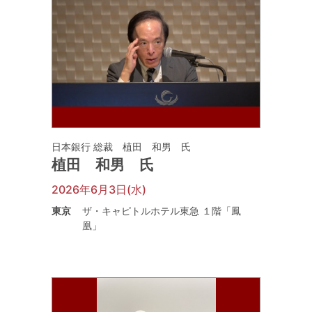
日本銀行 総裁 植田 和男 氏
植田 和男 氏
2026年6月3日(水)
東京
ザ・キャピトルホテル東急 １階「鳳
凰」