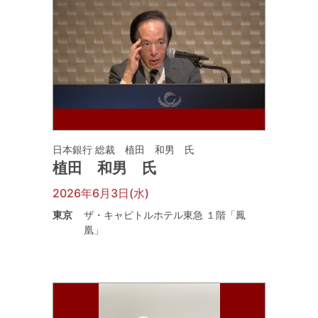
日本銀行 総裁 植田 和男 氏
植田 和男 氏
2026年6月3日(水)
東京
ザ・キャピトルホテル東急 １階「鳳
凰」