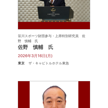
笹川スポーツ財団参与・上席特別研究員 佐
野 慎輔 氏
佐野 慎輔 氏
2026年3月16日(月)
東京
ザ・キャピトルホテル東急