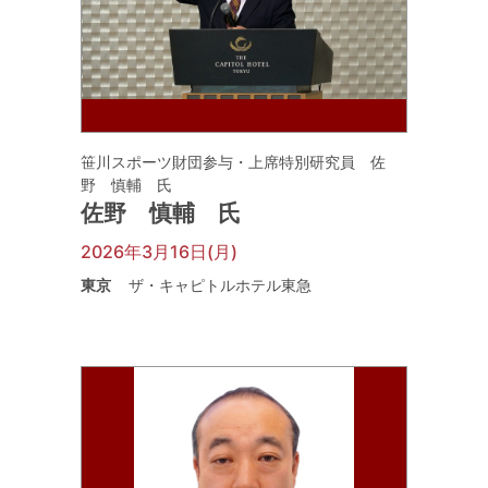
笹川スポーツ財団参与・上席特別研究員 佐
野 慎輔 氏
佐野 慎輔 氏
2026年3月16日(月)
東京
ザ・キャピトルホテル東急