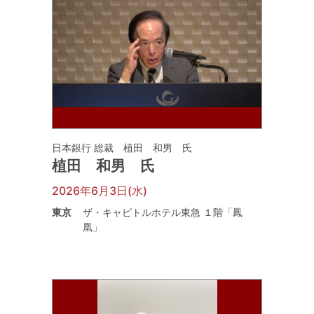
日本銀行 総裁 植田 和男 氏
植田 和男 氏
2026年6月3日(水)
東京
ザ・キャピトルホテル東急 １階「鳳
凰」