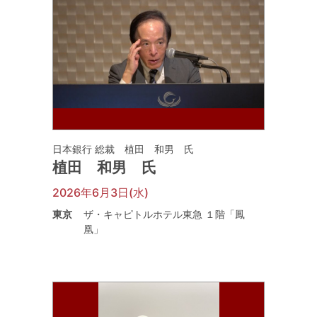
日本銀行 総裁 植田 和男 氏
植田 和男 氏
2026年6月3日(水)
東京
ザ・キャピトルホテル東急 １階「鳳
凰」