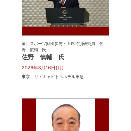
笹川スポーツ財団参与・上席特別研究員 佐
野 慎輔 氏
佐野 慎輔 氏
2026年3月16日(月)
東京
ザ・キャピトルホテル東急