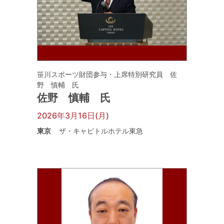
笹川スポーツ財団参与・上席特別研究員 佐
野 慎輔 氏
佐野 慎輔 氏
2026年3月16日(月)
東京
ザ・キャピトルホテル東急