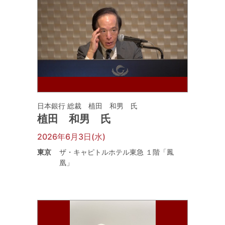
日本銀行 総裁 植田 和男 氏
植田 和男 氏
2026年6月3日(水)
東京
ザ・キャピトルホテル東急 １階「鳳
凰」