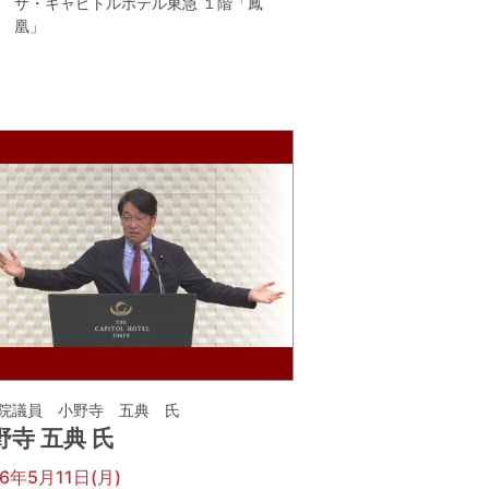
ザ・キャピトルホテル東急 １階「鳳
凰」
院議員 小野寺 五典 氏
野寺 五典 氏
26年5月11日(月)