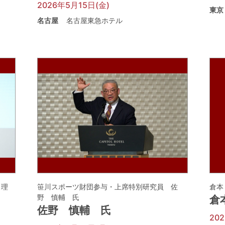
2026年5月15日(金)
東京
名古屋
名古屋東急ホテル
 理
笹川スポーツ財団参与・上席特別研究員 佐
倉本
野 慎輔 氏
倉
佐野 慎輔 氏
20