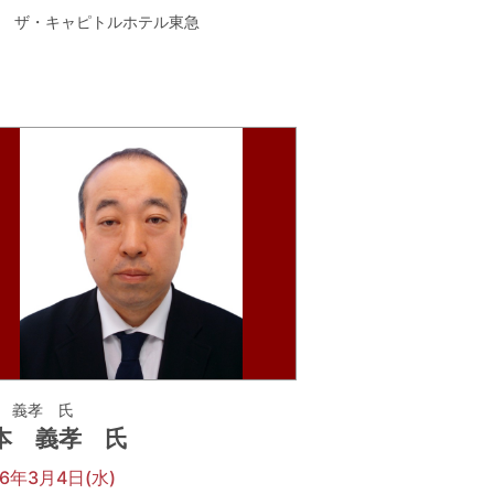
ザ・キャピトルホテル東急
 義孝 氏
本 義孝 氏
26年3月4日(水)