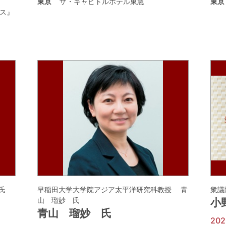
東京
ザ・キャピトルホテル東急
東京
ス』
氏
早稲田大学大学院アジア太平洋研究科教授 青
衆議
山 瑠妙 氏
小
青山 瑠妙 氏
20