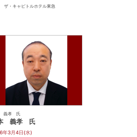
ザ・キャピトルホテル東急
 義孝 氏
本 義孝 氏
26年3月4日(水)