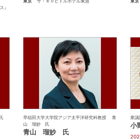
東京
ザ・キャピトルホテル東急
東京
ス』
氏
早稲田大学大学院アジア太平洋研究科教授 青
衆議
山 瑠妙 氏
小
青山 瑠妙 氏
20