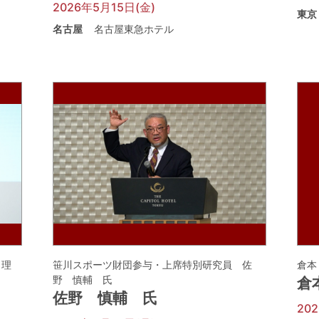
2026年5月15日(金)
東京
名古屋
名古屋東急ホテル
 理
笹川スポーツ財団参与・上席特別研究員 佐
倉本
野 慎輔 氏
倉
佐野 慎輔 氏
20