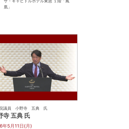
ザ・キャピトルホテル東急 １階「鳳
凰」
院議員 小野寺 五典 氏
野寺 五典 氏
26年5月11日(月)