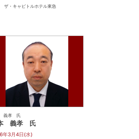
ザ・キャピトルホテル東急
 義孝 氏
本 義孝 氏
26年3月4日(水)