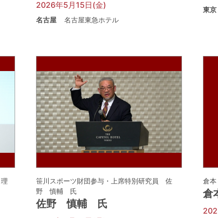
2026年5月15日(金)
東京
名古屋
名古屋東急ホテル
 理
笹川スポーツ財団参与・上席特別研究員 佐
倉本
野 慎輔 氏
倉
佐野 慎輔 氏
20