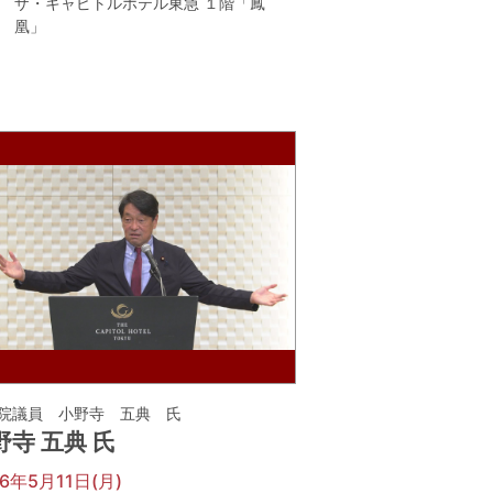
ザ・キャピトルホテル東急 １階「鳳
凰」
院議員 小野寺 五典 氏
野寺 五典 氏
26年5月11日(月)