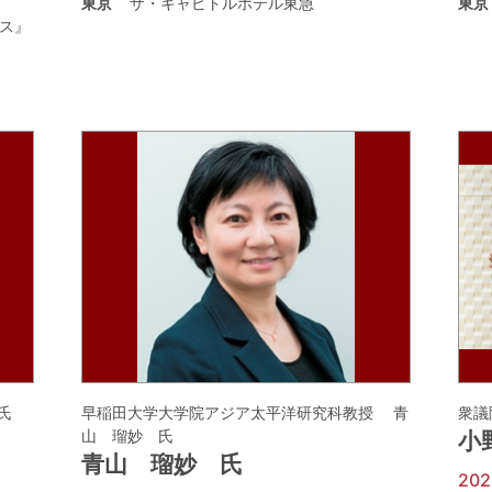
東京
ザ・キャピトルホテル東急
東京
ス』
氏
早稲田大学大学院アジア太平洋研究科教授 青
衆議
山 瑠妙 氏
小
青山 瑠妙 氏
20