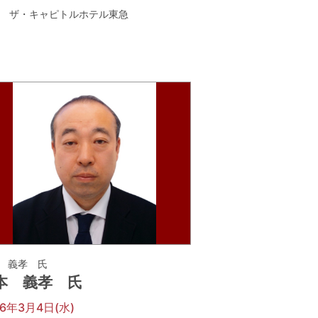
ザ・キャピトルホテル東急
 義孝 氏
本 義孝 氏
26年3月4日(水)