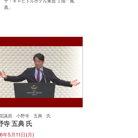
ザ・キャピトルホテル東急 １階「鳳
凰」
院議員 小野寺 五典 氏
野寺 五典 氏
26年5月11日(月)