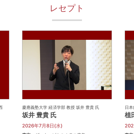
レセプト
河西
慶應義塾大学 経済学部 教授 坂井 豊貴 氏
日本
坂井 豊貴 氏
植
2026年7月8日(水)
20