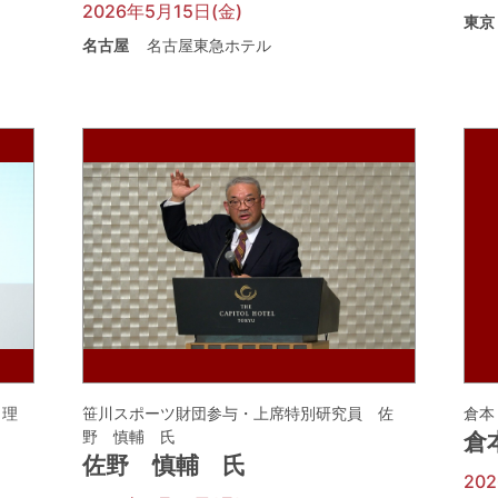
2026年5月15日(金)
東京
名古屋
名古屋東急ホテル
 理
笹川スポーツ財団参与・上席特別研究員 佐
倉本
野 慎輔 氏
倉
佐野 慎輔 氏
20