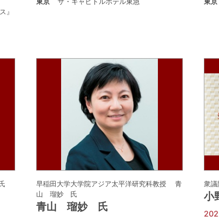
東京
ザ・キャピトルホテル東急
東京
ス』
氏
早稲田大学大学院アジア太平洋研究科教授 青
衆議
山 瑠妙 氏
小
青山 瑠妙 氏
20