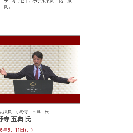
ザ・キャピトルホテル東急 １階「鳳
凰」
院議員 小野寺 五典 氏
野寺 五典 氏
26年5月11日(月)