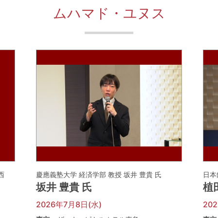
ムハマド・ユヌス
河西
慶應義塾大学 経済学部 教授 坂井 豊貴 氏
日本
坂井 豊貴 氏
植
2026年7月8日(水)
20