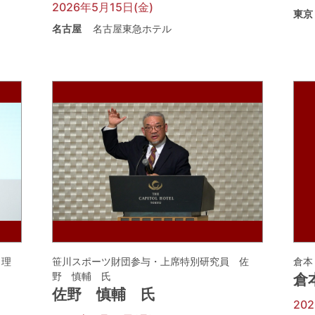
2026年5月15日(金)
東京
名古屋
名古屋東急ホテル
 理
笹川スポーツ財団参与・上席特別研究員 佐
倉本
野 慎輔 氏
倉
佐野 慎輔 氏
20