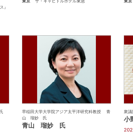
東京
ザ・キャピトルホテル東急
東京
ス』
氏
早稲田大学大学院アジア太平洋研究科教授 青
衆議
山 瑠妙 氏
小
青山 瑠妙 氏
20