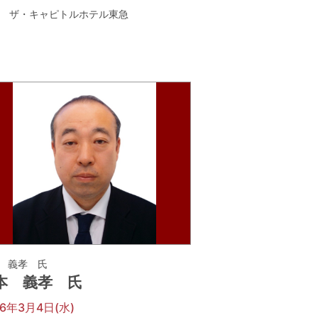
ザ・キャピトルホテル東急
 義孝 氏
本 義孝 氏
26年3月4日(水)