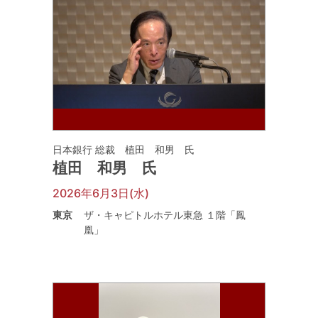
日本銀行 総裁 植田 和男 氏
植田 和男 氏
2026年6月3日(水)
東京
ザ・キャピトルホテル東急 １階「鳳
凰」