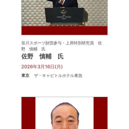
笹川スポーツ財団参与・上席特別研究員 佐
野 慎輔 氏
佐野 慎輔 氏
2026年3月16日(月)
東京
ザ・キャピトルホテル東急