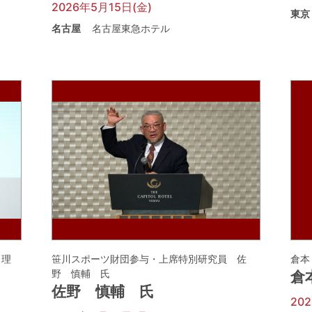
2026年5月15日(金)
東京
名古屋
名古屋東急ホテル
 理
笹川スポーツ財団参与・上席特別研究員 佐
倉本
野 慎輔 氏
倉
佐野 慎輔 氏
20