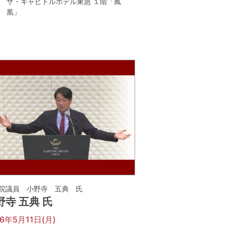
ザ・キャピトルホテル東急 １階「鳳
凰」
院議員 小野寺 五典 氏
野寺 五典 氏
26年5月11日(月)