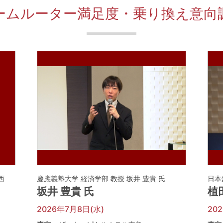
ームルーター満足度・乗り換え意向
河西
慶應義塾大学 経済学部 教授 坂井 豊貴 氏
日本
坂井 豊貴 氏
植
2026年7月8日(水)
20