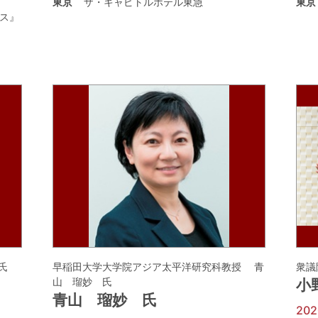
東京
ザ・キャピトルホテル東急
東京
ス』
氏
早稲田大学大学院アジア太平洋研究科教授 青
衆議
山 瑠妙 氏
小
青山 瑠妙 氏
20