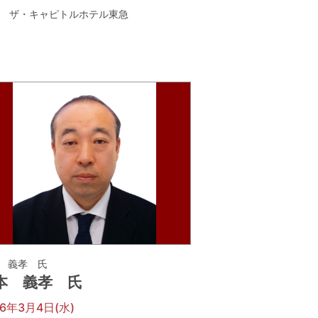
ザ・キャピトルホテル東急
 義孝 氏
本 義孝 氏
26年3月4日(水)