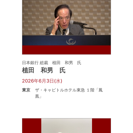
日本銀行 総裁 植田 和男 氏
植田 和男 氏
2026年6月3日(水)
東京
ザ・キャピトルホテル東急 １階「鳳
凰」