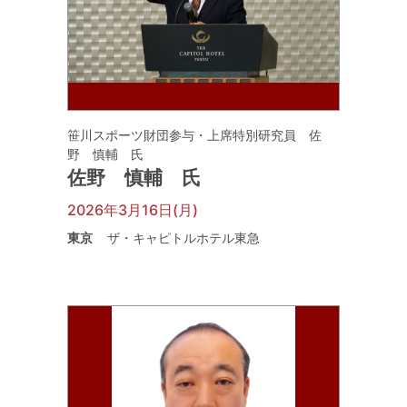
笹川スポーツ財団参与・上席特別研究員 佐
野 慎輔 氏
佐野 慎輔 氏
2026年3月16日(月)
東京
ザ・キャピトルホテル東急