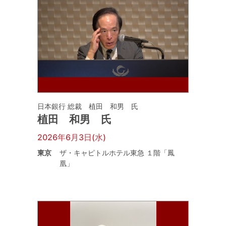
日本銀行 総裁 植田 和男 氏
植田 和男 氏
2026年6月3日(水)
東京
ザ・キャピトルホテル東急 １階「鳳
凰」