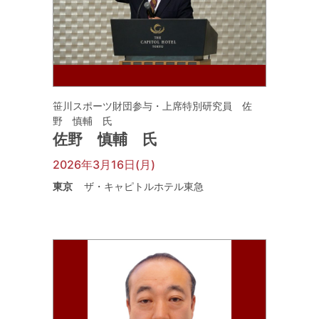
笹川スポーツ財団参与・上席特別研究員 佐
野 慎輔 氏
佐野 慎輔 氏
2026年3月16日(月)
東京
ザ・キャピトルホテル東急