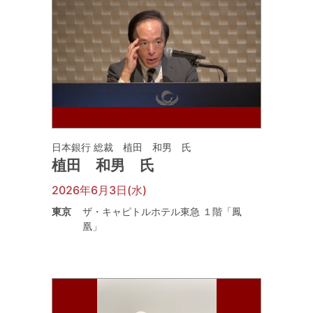
日本銀行 総裁 植田 和男 氏
植田 和男 氏
2026年6月3日(水)
東京
ザ・キャピトルホテル東急 １階「鳳
凰」