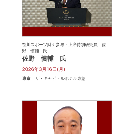
笹川スポーツ財団参与・上席特別研究員 佐
野 慎輔 氏
佐野 慎輔 氏
2026年3月16日(月)
東京
ザ・キャピトルホテル東急