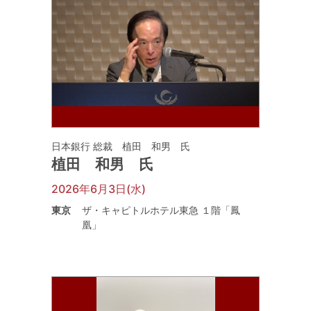
日本銀行 総裁 植田 和男 氏
植田 和男 氏
2026年6月3日(水)
東京
ザ・キャピトルホテル東急 １階「鳳
凰」