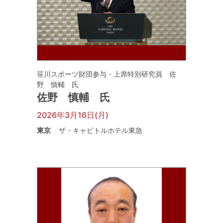
笹川スポーツ財団参与・上席特別研究員 佐
野 慎輔 氏
佐野 慎輔 氏
2026年3月16日(月)
東京
ザ・キャピトルホテル東急