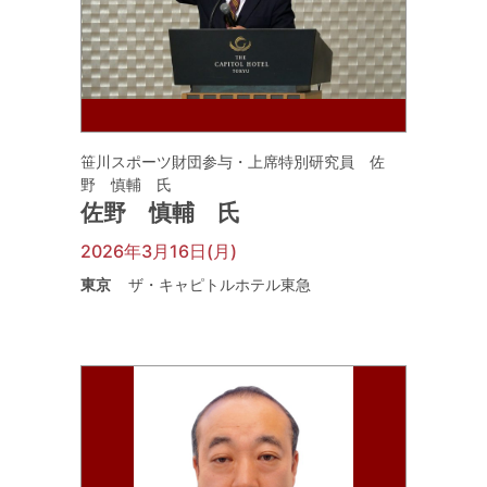
笹川スポーツ財団参与・上席特別研究員 佐
野 慎輔 氏
佐野 慎輔 氏
2026年3月16日(月)
東京
ザ・キャピトルホテル東急