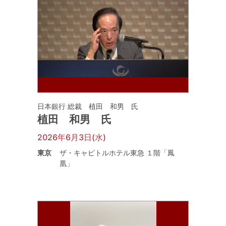
日本銀行 総裁 植田 和男 氏
植田 和男 氏
2026年6月3日(水)
東京
ザ・キャピトルホテル東急 １階「鳳
凰」