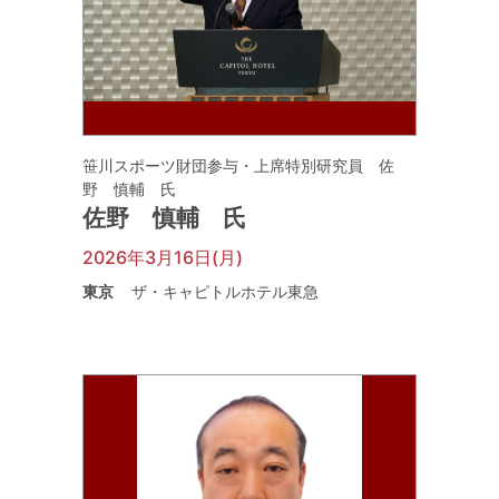
笹川スポーツ財団参与・上席特別研究員 佐
野 慎輔 氏
佐野 慎輔 氏
2026年3月16日(月)
東京
ザ・キャピトルホテル東急