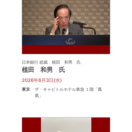
日本銀行 総裁 植田 和男 氏
植田 和男 氏
2026年6月3日(水)
東京
ザ・キャピトルホテル東急 １階「鳳
凰」