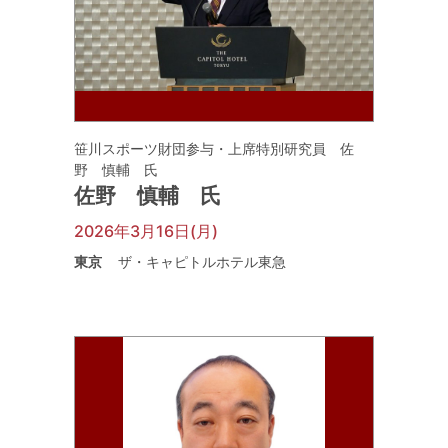
笹川スポーツ財団参与・上席特別研究員 佐
野 慎輔 氏
佐野 慎輔 氏
2026年3月16日(月)
東京
ザ・キャピトルホテル東急