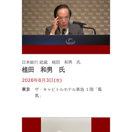
日本銀行 総裁 植田 和男 氏
植田 和男 氏
2026年6月3日(水)
東京
ザ・キャピトルホテル東急 １階「鳳
凰」